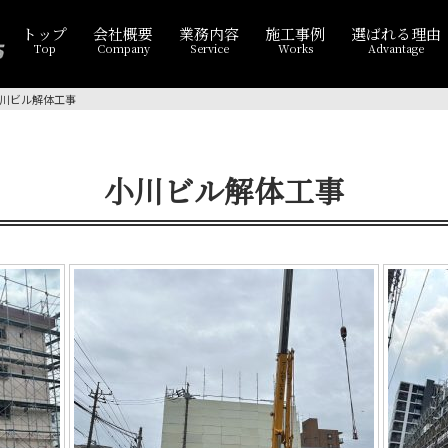
トップ
会社概要
業務内容
施工事例
選ばれる理由
Top
Company
Service
Works
Advantage
川ビル解体工事
小川ビル解体工事